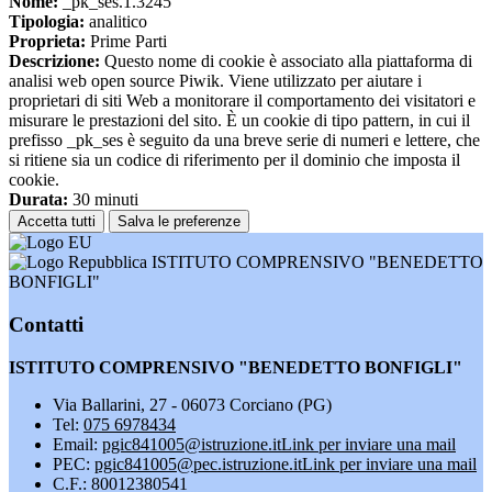
Nome:
_pk_ses.1.3245
Tipologia:
analitico
Proprieta:
Prime Parti
Descrizione:
Questo nome di cookie è associato alla piattaforma di
analisi web open source Piwik. Viene utilizzato per aiutare i
proprietari di siti Web a monitorare il comportamento dei visitatori e
misurare le prestazioni del sito. È un cookie di tipo pattern, in cui il
prefisso _pk_ses è seguito da una breve serie di numeri e lettere, che
si ritiene sia un codice di riferimento per il dominio che imposta il
cookie.
Durata:
30 minuti
Accetta tutti
Salva le preferenze
ISTITUTO COMPRENSIVO "BENEDETTO
BONFIGLI"
Contatti
ISTITUTO COMPRENSIVO "BENEDETTO BONFIGLI"
Via Ballarini, 27 - 06073 Corciano (PG)
Tel:
075 6978434
Email:
pgic841005@istruzione.it
Link per inviare una mail
PEC:
pgic841005@pec.istruzione.it
Link per inviare una mail
C.F.: 80012380541