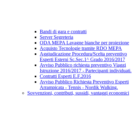
Bandi di gara e contratti
Server Segreteria
ODA MEPA Lavagne bianche per proiezione
Acquisto Tecnologie tramite RDO MEPA
Aggiudicazione Procedura/Scelta preventivo
Esperti Esterni Sc.Sec.1^ Grado 2016/2017
Avviso Pubblico richiesta preventivo Viaggi
Istruzione 2016/2017 - Partecipanti individuati.
Contratti Esperti E.F.2016
Avviso Pubblico Richiesta Preventivo Esperti
Arrampicata - Tennis - Nordik Walking.
Sovvenzioni, contributi, sussidi, vantaggi economici