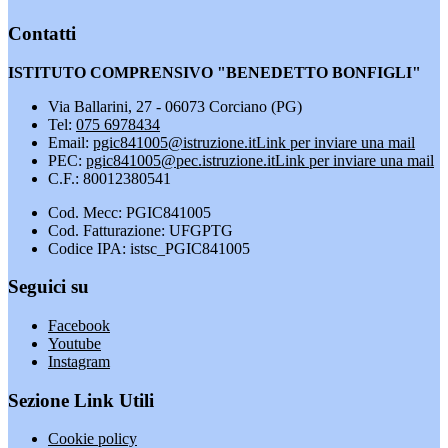
Contatti
ISTITUTO COMPRENSIVO "BENEDETTO BONFIGLI"
Via Ballarini, 27 - 06073 Corciano (PG)
Tel:
075 6978434
Email:
pgic841005@istruzione.it
Link per inviare una mail
PEC:
pgic841005@pec.istruzione.it
Link per inviare una mail
C.F.: 80012380541
Cod. Mecc: PGIC841005
Cod. Fatturazione: UFGPTG
Codice IPA: istsc_PGIC841005
Seguici su
Facebook
Youtube
Instagram
Sezione Link Utili
Cookie policy