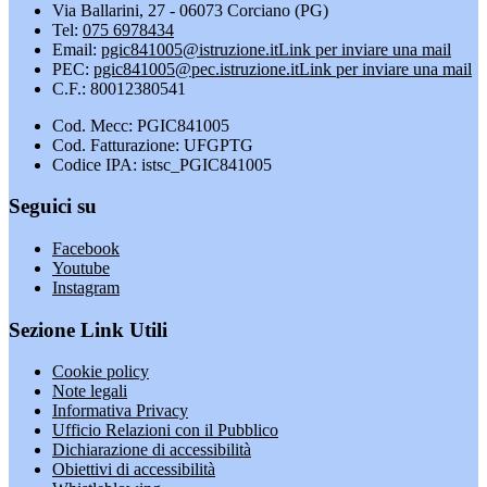
Via Ballarini, 27 - 06073 Corciano (PG)
Tel:
075 6978434
Email:
pgic841005@istruzione.it
Link per inviare una mail
PEC:
pgic841005@pec.istruzione.it
Link per inviare una mail
C.F.: 80012380541
Cod. Mecc: PGIC841005
Cod. Fatturazione: UFGPTG
Codice IPA: istsc_PGIC841005
Seguici su
Facebook
Youtube
Instagram
Sezione Link Utili
Cookie policy
Note legali
Informativa Privacy
Ufficio Relazioni con il Pubblico
Dichiarazione di accessibilità
Obiettivi di accessibilità