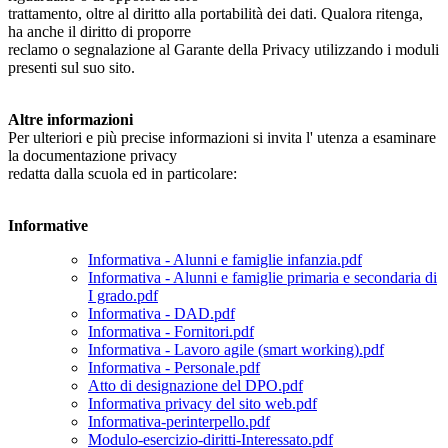
trattamento, oltre al diritto alla portabilità dei dati. Qualora ritenga,
ha anche il diritto di proporre
reclamo o segnalazione al Garante della Privacy utilizzando i moduli
presenti sul suo sito.
Altre informazioni
Per ulteriori e più precise informazioni si invita l' utenza a esaminare
la documentazione privacy
redatta dalla scuola ed in particolare:
Informative
Informativa - Alunni e famiglie infanzia.pdf
Informativa - Alunni e famiglie primaria e secondaria di
I grado.pdf
Informativa - DAD.pdf
Informativa - Fornitori.pdf
Informativa - Lavoro agile (smart working).pdf
Informativa - Personale.pdf
Atto di designazione del DPO.pdf
Informativa privacy del sito web.pdf
Informativa-perinterpello.pdf
Modulo-esercizio-diritti-Interessato.pdf