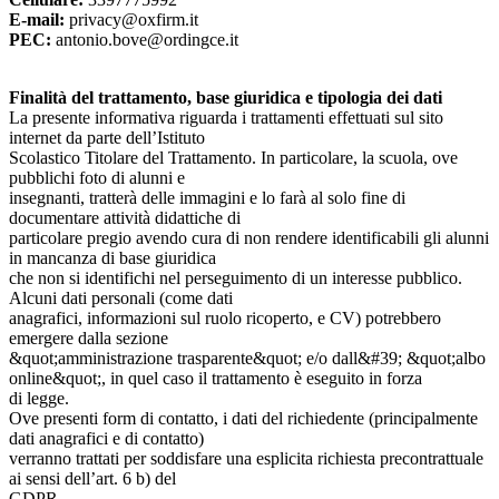
E-mail:
privacy@oxfirm.it
PEC:
antonio.bove@ordingce.it
Finalità del trattamento, base giuridica e tipologia dei dati
La presente informativa riguarda i trattamenti effettuati sul sito
internet da parte dell’Istituto
Scolastico Titolare del Trattamento. In particolare, la scuola, ove
pubblichi foto di alunni e
insegnanti, tratterà delle immagini e lo farà al solo fine di
documentare attività didattiche di
particolare pregio avendo cura di non rendere identificabili gli alunni
in mancanza di base giuridica
che non si identifichi nel perseguimento di un interesse pubblico.
Alcuni dati personali (come dati
anagrafici, informazioni sul ruolo ricoperto, e CV) potrebbero
emergere dalla sezione
&quot;amministrazione trasparente&quot; e/o dall&#39; &quot;albo
online&quot;, in quel caso il trattamento è eseguito in forza
di legge.
Ove presenti form di contatto, i dati del richiedente (principalmente
dati anagrafici e di contatto)
verranno trattati per soddisfare una esplicita richiesta precontrattuale
ai sensi dell’art. 6 b) del
GDPR.