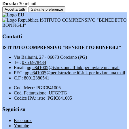
Durata:
30 minuti
Accetta tutti
Salva le preferenze
ISTITUTO COMPRENSIVO "BENEDETTO
BONFIGLI"
Contatti
ISTITUTO COMPRENSIVO "BENEDETTO BONFIGLI"
Via Ballarini, 27 - 06073 Corciano (PG)
Tel:
075 6978434
Email:
pgic841005@istruzione.it
Link per inviare una mail
PEC:
pgic841005@pec.istruzione.it
Link per inviare una mail
C.F.: 80012380541
Cod. Mecc: PGIC841005
Cod. Fatturazione: UFGPTG
Codice IPA: istsc_PGIC841005
Seguici su
Facebook
Youtube