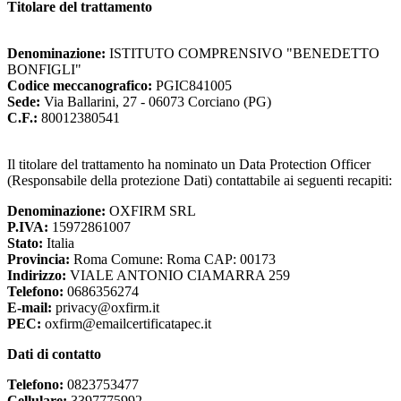
Titolare del trattamento
Denominazione:
ISTITUTO COMPRENSIVO "BENEDETTO
BONFIGLI"
Codice meccanografico:
PGIC841005
Sede:
Via Ballarini, 27 - 06073 Corciano (PG)
C.F.:
80012380541
Il titolare del trattamento ha nominato un Data Protection Officer
(Responsabile della protezione Dati) contattabile ai seguenti recapiti:
Denominazione:
OXFIRM SRL
P.IVA:
15972861007
Stato:
Italia
Provincia:
Roma Comune: Roma CAP: 00173
Indirizzo:
VIALE ANTONIO CIAMARRA 259
Telefono:
0686356274
E-mail:
privacy@oxfirm.it
PEC:
oxfirm@emailcertificatapec.it
Dati di contatto
Telefono:
0823753477
Cellulare:
3397775992