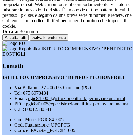
proprietari di siti Web a monitorare il comportamento dei visitatori e
misurare le prestazioni del sito. È un cookie di tipo pattern, in cui il
prefisso _pk_ses è seguito da una breve serie di numeri e lettere, che
si ritiene sia un codice di riferimento per il dominio che imposta il
cookie.
Durata:
30 minuti
Accetta tutti
Salva le preferenze
ISTITUTO COMPRENSIVO "BENEDETTO
BONFIGLI"
Contatti
ISTITUTO COMPRENSIVO "BENEDETTO BONFIGLI"
Via Ballarini, 27 - 06073 Corciano (PG)
Tel:
075 6978434
Email:
pgic841005@istruzione.it
Link per inviare una mail
PEC:
pgic841005@pec.istruzione.it
Link per inviare una mail
C.F.: 80012380541
Cod. Mecc: PGIC841005
Cod. Fatturazione: UFGPTG
Codice IPA: istsc_PGIC841005