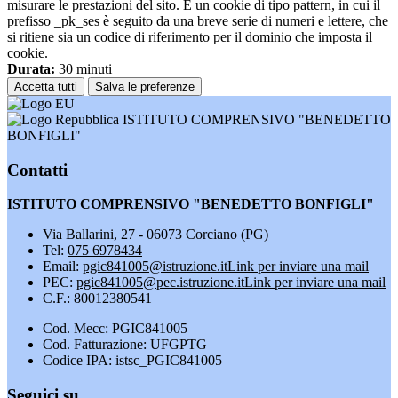
misurare le prestazioni del sito. È un cookie di tipo pattern, in cui il
prefisso _pk_ses è seguito da una breve serie di numeri e lettere, che
si ritiene sia un codice di riferimento per il dominio che imposta il
cookie.
Durata:
30 minuti
Accetta tutti
Salva le preferenze
ISTITUTO COMPRENSIVO "BENEDETTO
BONFIGLI"
Contatti
ISTITUTO COMPRENSIVO "BENEDETTO BONFIGLI"
Via Ballarini, 27 - 06073 Corciano (PG)
Tel:
075 6978434
Email:
pgic841005@istruzione.it
Link per inviare una mail
PEC:
pgic841005@pec.istruzione.it
Link per inviare una mail
C.F.: 80012380541
Cod. Mecc: PGIC841005
Cod. Fatturazione: UFGPTG
Codice IPA: istsc_PGIC841005
Seguici su