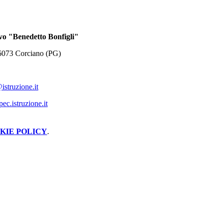
vo "Benedetto Bonfigli"
 06073 Corciano (PG)
struzione.it
c.istruzione.it
KIE POLICY
.