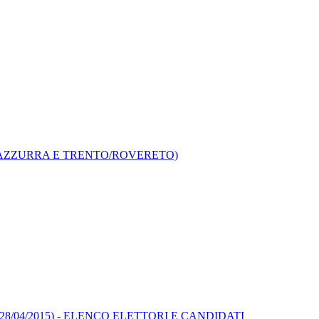
A AZZURRA E TRENTO/ROVERETO)
zione (28/04/2015) - ELENCO ELETTORI E CANDIDATI