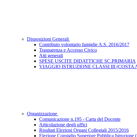
Disposizioni Generali
Contributo volontario famiglie A.S. 2016/2017
Trasparenza e Accesso Civico
Atti generali
SPESE USCITE DIDATTICHE SC.PRIMARIA
VIAGGIO ISTRUZIONE CLASSI III (COST
Organizzazione
Comunicazione n.195 - Carta del Docente
Articolazione degli uffici
Risultati Elezioni Organi Collegiali 2015/2016
Elezione Consiglio Superiore Pubblica Istru