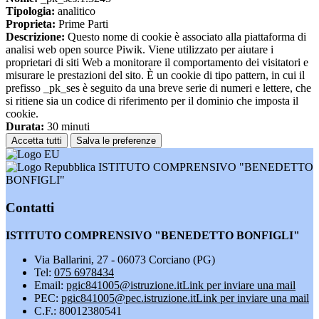
Tipologia:
analitico
Proprieta:
Prime Parti
Descrizione:
Questo nome di cookie è associato alla piattaforma di
analisi web open source Piwik. Viene utilizzato per aiutare i
proprietari di siti Web a monitorare il comportamento dei visitatori e
misurare le prestazioni del sito. È un cookie di tipo pattern, in cui il
prefisso _pk_ses è seguito da una breve serie di numeri e lettere, che
si ritiene sia un codice di riferimento per il dominio che imposta il
cookie.
Durata:
30 minuti
Accetta tutti
Salva le preferenze
ISTITUTO COMPRENSIVO "BENEDETTO
BONFIGLI"
Contatti
ISTITUTO COMPRENSIVO "BENEDETTO BONFIGLI"
Via Ballarini, 27 - 06073 Corciano (PG)
Tel:
075 6978434
Email:
pgic841005@istruzione.it
Link per inviare una mail
PEC:
pgic841005@pec.istruzione.it
Link per inviare una mail
C.F.: 80012380541