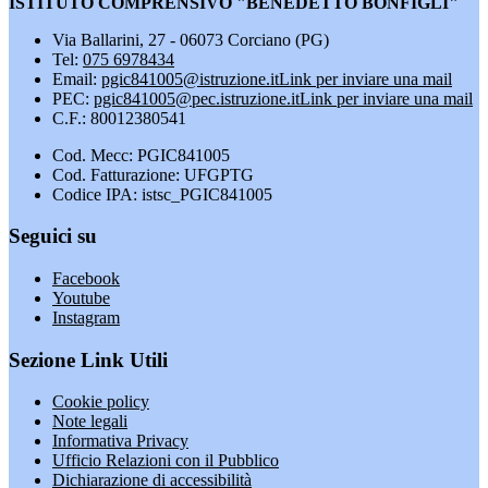
ISTITUTO COMPRENSIVO "BENEDETTO BONFIGLI"
Via Ballarini, 27 - 06073 Corciano (PG)
Tel:
075 6978434
Email:
pgic841005@istruzione.it
Link per inviare una mail
PEC:
pgic841005@pec.istruzione.it
Link per inviare una mail
C.F.: 80012380541
Cod. Mecc: PGIC841005
Cod. Fatturazione: UFGPTG
Codice IPA: istsc_PGIC841005
Seguici su
Facebook
Youtube
Instagram
Sezione Link Utili
Cookie policy
Note legali
Informativa Privacy
Ufficio Relazioni con il Pubblico
Dichiarazione di accessibilità