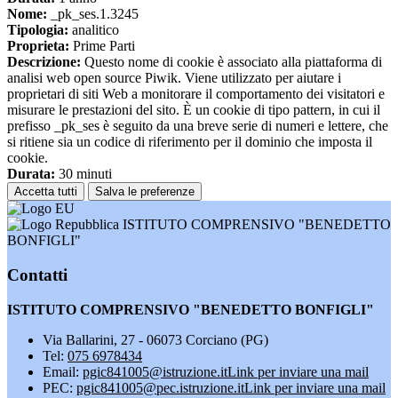
Nome:
_pk_ses.1.3245
Tipologia:
analitico
Proprieta:
Prime Parti
Descrizione:
Questo nome di cookie è associato alla piattaforma di
analisi web open source Piwik. Viene utilizzato per aiutare i
proprietari di siti Web a monitorare il comportamento dei visitatori e
misurare le prestazioni del sito. È un cookie di tipo pattern, in cui il
prefisso _pk_ses è seguito da una breve serie di numeri e lettere, che
si ritiene sia un codice di riferimento per il dominio che imposta il
cookie.
Durata:
30 minuti
Accetta tutti
Salva le preferenze
ISTITUTO COMPRENSIVO "BENEDETTO
BONFIGLI"
Contatti
ISTITUTO COMPRENSIVO "BENEDETTO BONFIGLI"
Via Ballarini, 27 - 06073 Corciano (PG)
Tel:
075 6978434
Email:
pgic841005@istruzione.it
Link per inviare una mail
PEC:
pgic841005@pec.istruzione.it
Link per inviare una mail