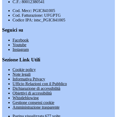
C.F.: 80012380541
Cod. Mecc: PGIC841005
Cod. Fatturazione: UFGPTG
Codice IPA: istsc_PGIC841005
Seguici su
Facebook
Youtube
Instagram
Sezione Link Utili
Cookie policy
Note legali
Informativa Privacy
Ufficio Relazioni con il Pubblico
Dichiarazione di accessibilità
Obiettivi di accessibilità
Whistleblowing
Gestione consensi cookie
Amministrazione trasparente
Pagina visualizzata
677
volte