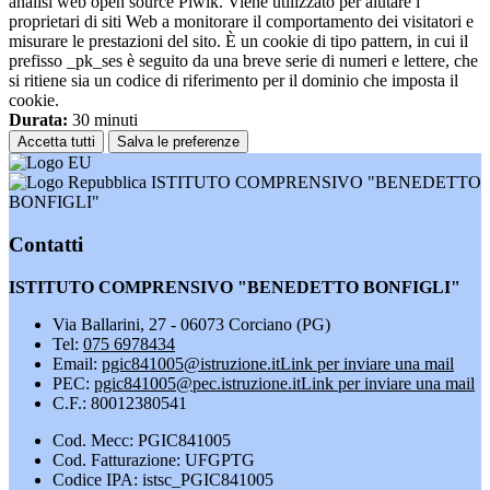
analisi web open source Piwik. Viene utilizzato per aiutare i
proprietari di siti Web a monitorare il comportamento dei visitatori e
misurare le prestazioni del sito. È un cookie di tipo pattern, in cui il
prefisso _pk_ses è seguito da una breve serie di numeri e lettere, che
si ritiene sia un codice di riferimento per il dominio che imposta il
cookie.
Durata:
30 minuti
Accetta tutti
Salva le preferenze
ISTITUTO COMPRENSIVO "BENEDETTO
BONFIGLI"
Contatti
ISTITUTO COMPRENSIVO "BENEDETTO BONFIGLI"
Via Ballarini, 27 - 06073 Corciano (PG)
Tel:
075 6978434
Email:
pgic841005@istruzione.it
Link per inviare una mail
PEC:
pgic841005@pec.istruzione.it
Link per inviare una mail
C.F.: 80012380541
Cod. Mecc: PGIC841005
Cod. Fatturazione: UFGPTG
Codice IPA: istsc_PGIC841005