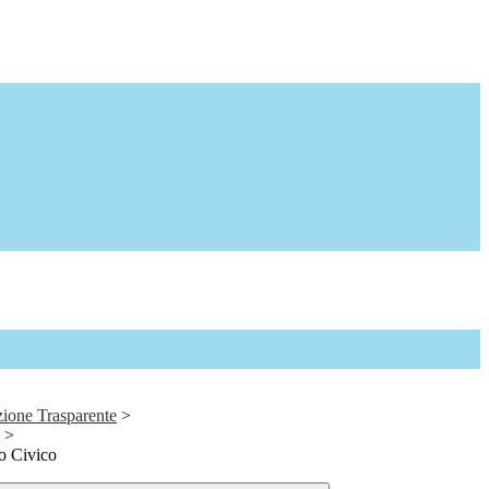
ione Trasparente
>
>
o Civico