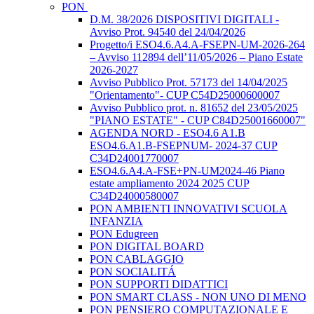
PON
D.M. 38/2026 DISPOSITIVI DIGITALI -
Avviso Prot. 94540 del 24/04/2026
Progetto/i ESO4.6.A4.A-FSEPN-UM-2026-264
– Avviso 112894 dell’11/05/2026 – Piano Estate
2026-2027
Avviso Pubblico Prot. 57173 del 14/04/2025
"Orientamento"- CUP C54D25000600007
Avviso Pubblico prot. n. 81652 del 23/05/2025
"PIANO ESTATE" - CUP C84D25001660007"
AGENDA NORD - ESO4.6 A1.B
ESO4.6.A1.B-FSEPNUM- 2024-37 CUP
C34D24001770007
ESO4.6.A4.A-FSE+PN-UM2024-46 Piano
estate ampliamento 2024 2025 CUP
C34D24000580007
PON AMBIENTI INNOVATIVI SCUOLA
INFANZIA
PON Edugreen
PON DIGITAL BOARD
PON CABLAGGIO
PON SOCIALITÁ
PON SUPPORTI DIDATTICI
PON SMART CLASS - NON UNO DI MENO
PON PENSIERO COMPUTAZIONALE E