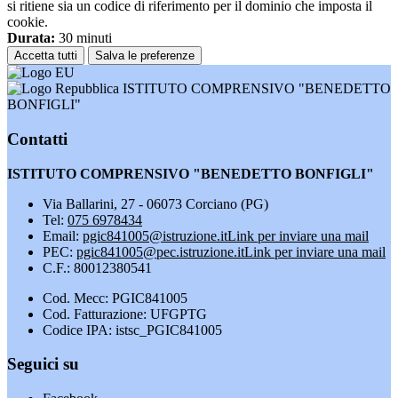
si ritiene sia un codice di riferimento per il dominio che imposta il
cookie.
Durata:
30 minuti
Accetta tutti
Salva le preferenze
ISTITUTO COMPRENSIVO "BENEDETTO
BONFIGLI"
Contatti
ISTITUTO COMPRENSIVO "BENEDETTO BONFIGLI"
Via Ballarini, 27 - 06073 Corciano (PG)
Tel:
075 6978434
Email:
pgic841005@istruzione.it
Link per inviare una mail
PEC:
pgic841005@pec.istruzione.it
Link per inviare una mail
C.F.: 80012380541
Cod. Mecc: PGIC841005
Cod. Fatturazione: UFGPTG
Codice IPA: istsc_PGIC841005
Seguici su