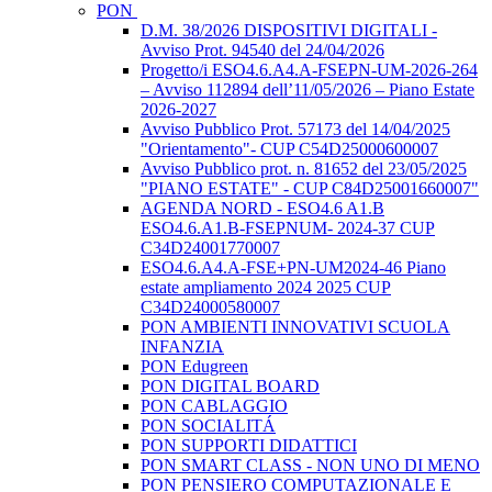
PON
D.M. 38/2026 DISPOSITIVI DIGITALI -
Avviso Prot. 94540 del 24/04/2026
Progetto/i ESO4.6.A4.A-FSEPN-UM-2026-264
– Avviso 112894 dell’11/05/2026 – Piano Estate
2026-2027
Avviso Pubblico Prot. 57173 del 14/04/2025
"Orientamento"- CUP C54D25000600007
Avviso Pubblico prot. n. 81652 del 23/05/2025
"PIANO ESTATE" - CUP C84D25001660007"
AGENDA NORD - ESO4.6 A1.B
ESO4.6.A1.B-FSEPNUM- 2024-37 CUP
C34D24001770007
ESO4.6.A4.A-FSE+PN-UM2024-46 Piano
estate ampliamento 2024 2025 CUP
C34D24000580007
PON AMBIENTI INNOVATIVI SCUOLA
INFANZIA
PON Edugreen
PON DIGITAL BOARD
PON CABLAGGIO
PON SOCIALITÁ
PON SUPPORTI DIDATTICI
PON SMART CLASS - NON UNO DI MENO
PON PENSIERO COMPUTAZIONALE E