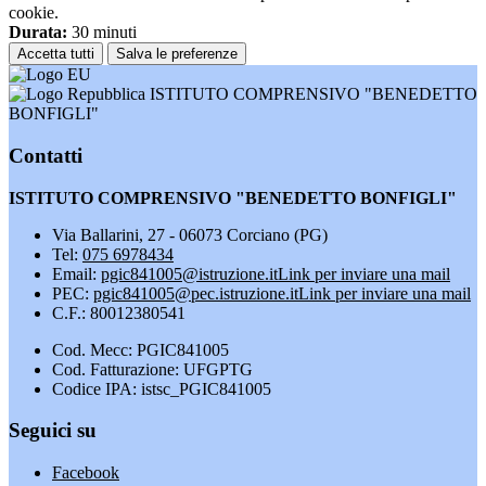
cookie.
Durata:
30 minuti
Accetta tutti
Salva le preferenze
ISTITUTO COMPRENSIVO "BENEDETTO
BONFIGLI"
Contatti
ISTITUTO COMPRENSIVO "BENEDETTO BONFIGLI"
Via Ballarini, 27 - 06073 Corciano (PG)
Tel:
075 6978434
Email:
pgic841005@istruzione.it
Link per inviare una mail
PEC:
pgic841005@pec.istruzione.it
Link per inviare una mail
C.F.: 80012380541
Cod. Mecc: PGIC841005
Cod. Fatturazione: UFGPTG
Codice IPA: istsc_PGIC841005
Seguici su
Facebook