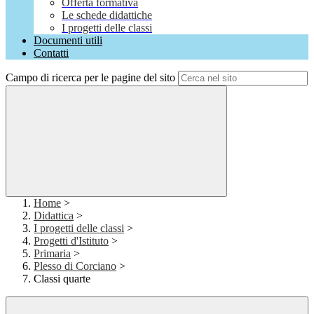
Offerta formativa
Le schede didattiche
I progetti delle classi
Documenti utili
Contatti
Campo di ricerca per le pagine del sito
Home
>
Didattica
>
I progetti delle classi
>
Progetti d'Istituto
>
Primaria
>
Plesso di Corciano
>
Classi quarte