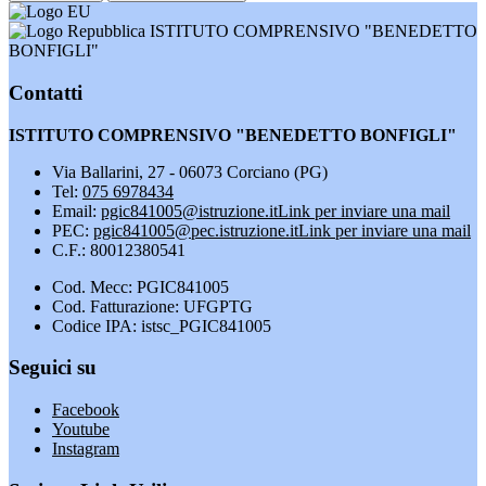
ISTITUTO COMPRENSIVO "BENEDETTO
BONFIGLI"
Contatti
ISTITUTO COMPRENSIVO "BENEDETTO BONFIGLI"
Via Ballarini, 27 - 06073 Corciano (PG)
Tel:
075 6978434
Email:
pgic841005@istruzione.it
Link per inviare una mail
PEC:
pgic841005@pec.istruzione.it
Link per inviare una mail
C.F.: 80012380541
Cod. Mecc: PGIC841005
Cod. Fatturazione: UFGPTG
Codice IPA: istsc_PGIC841005
Seguici su
Facebook
Youtube
Instagram