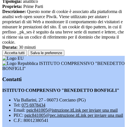
Tipologia:
analitico
Proprieta:
Prime Parti
Descrizione:
Questo nome di cookie è associato alla piattaforma di
analisi web open source Piwik. Viene utilizzato per aiutare i
proprietari di siti Web a monitorare il comportamento dei visitatori e
misurare le prestazioni del sito. È un cookie di tipo pattern, in cui il
prefisso _pk_ses è seguito da una breve serie di numeri e lettere, che
si ritiene sia un codice di riferimento per il dominio che imposta il
cookie.
Durata:
30 minuti
Accetta tutti
Salva le preferenze
ISTITUTO COMPRENSIVO "BENEDETTO
BONFIGLI"
Contatti
ISTITUTO COMPRENSIVO "BENEDETTO BONFIGLI"
Via Ballarini, 27 - 06073 Corciano (PG)
Tel:
075 6978434
Email:
pgic841005@istruzione.it
Link per inviare una mail
PEC:
pgic841005@pec.istruzione.it
Link per inviare una mail
C.F.: 80012380541