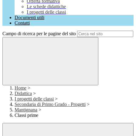
Offerta formativa
Le schede didattiche
I progetti delle classi
Documenti utili
Contatti
Campo di ricerca per le pagine del sito
Home
>
Didattica
>
I progetti delle classi
>
Secondaria di Primo Grado - Progetti
>
Mantignana
>
Classi prime