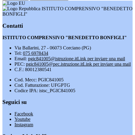
ISTITUTO COMPRENSIVO "BENEDETTO
BONFIGLI"
Contatti
ISTITUTO COMPRENSIVO "BENEDETTO BONFIGLI"
Via Ballarini, 27 - 06073 Corciano (PG)
Tel:
075 6978434
Email:
pgic841005@istruzione.it
Link per inviare una mail
PEC:
pgic841005@pec.istruzione.it
Link per inviare una mail
C.F.: 80012380541
Cod. Mecc: PGIC841005
Cod. Fatturazione: UFGPTG
Codice IPA: istsc_PGIC841005
Seguici su
Facebook
Youtube
Instagram