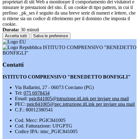
proprietari di siti Web a monitorare il comportamento dei visitatori e
misurare le prestazioni del sito. È un cookie di tipo pattern, in cui il
prefisso _pk_ses è seguito da una breve serie di numeri e lettere, che
si ritiene sia un codice di riferimento per il dominio che imposta il
cookie.
Durata:
30 minuti
Accetta tutti
Salva le preferenze
ISTITUTO COMPRENSIVO "BENEDETTO
BONFIGLI"
Contatti
ISTITUTO COMPRENSIVO "BENEDETTO BONFIGLI"
Via Ballarini, 27 - 06073 Corciano (PG)
Tel:
075 6978434
Email:
pgic841005@istruzione.it
Link per inviare una mail
PEC:
pgic841005@pec.istruzione.it
Link per inviare una mail
C.F.: 80012380541
Cod. Mecc: PGIC841005
Cod. Fatturazione: UFGPTG
Codice IPA: istsc_PGIC841005