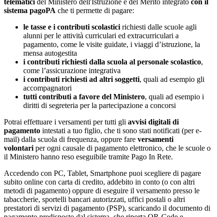
telematici
del Ministero dell'Istruzione e del Merito integrato
con il
sistema pagoPA
che ti permette di pagare:
le tasse e i contributi scolastici
richiesti dalle scuole agli
alunni per le attività curriculari ed extracurriculari a
pagamento, come le visite guidate, i viaggi d’istruzione, la
mensa autogestita
i contributi richiesti dalla scuola al personale scolastico
,
come l’assicurazione integrativa
i contributi richiesti ad altri soggetti
, quali ad esempio gli
accompagnatori
tutti contributi a favore del Ministero
, quali ad esempio i
diritti di segreteria per la partecipazione a concorsi
Potrai effettuare i versamenti per tutti gli
avvisi digitali di
pagamento
intestati a tuo figlio, che ti sono stati notificati (per e-
mail) dalla scuola di frequenza, oppure fare
versamenti
volontari
per ogni causale di pagamento elettronico, che le scuole o
il Ministero hanno reso eseguibile tramite Pago In Rete.
Accedendo con PC, Tablet, Smartphone puoi scegliere di pagare
subito online con carta di credito, addebito in conto (o con altri
metodi di pagamento) oppure di eseguire il versamento presso le
tabaccherie, sportelli bancari autorizzati, uffici postali o altri
prestatori di servizi di pagamento (PSP), scaricando il documento di
pagamento predisposto dal sistema, che riporta QR-Code e