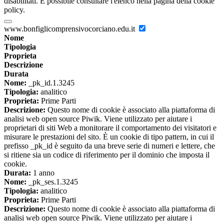
disabilitati. È possibile consultare l'elenco nella pagina della cookie
policy.
www.bonfiglicomprensivocorciano.edu.it
Nome
Tipologia
Proprieta
Descrizione
Durata
Nome:
_pk_id.1.3245
Tipologia:
analitico
Proprieta:
Prime Parti
Descrizione:
Questo nome di cookie è associato alla piattaforma di
analisi web open source Piwik. Viene utilizzato per aiutare i
proprietari di siti Web a monitorare il comportamento dei visitatori e
misurare le prestazioni del sito. È un cookie di tipo pattern, in cui il
prefisso _pk_id è seguito da una breve serie di numeri e lettere, che
si ritiene sia un codice di riferimento per il dominio che imposta il
cookie.
Durata:
1 anno
Nome:
_pk_ses.1.3245
Tipologia:
analitico
Proprieta:
Prime Parti
Descrizione:
Questo nome di cookie è associato alla piattaforma di
analisi web open source Piwik. Viene utilizzato per aiutare i