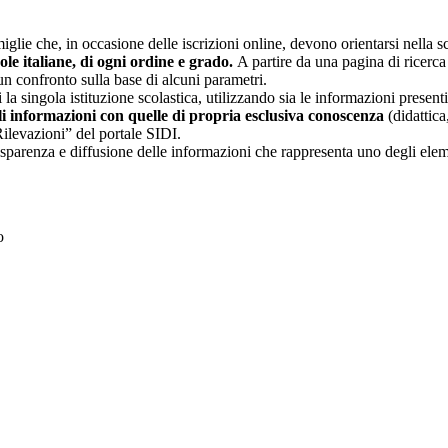
glie che, in occasione delle iscrizioni online, devono orientarsi nella sce
uole italiane, di ogni ordine e grado.
A partire da una pagina di ricerca e
un confronto sulla base di alcuni parametri.
 la singola istituzione scolastica, utilizzando sia le informazioni present
li informazioni con quelle di propria esclusiva conoscenza
(didattica,
Rilevazioni” del portale SIDI.
asparenza e diffusione delle informazioni che rappresenta uno degli eleme
to