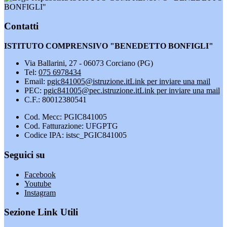
BONFIGLI"
Contatti
ISTITUTO COMPRENSIVO "BENEDETTO BONFIGLI"
Via Ballarini, 27 - 06073 Corciano (PG)
Tel:
075 6978434
Email:
pgic841005@istruzione.it
Link per inviare una mail
PEC:
pgic841005@pec.istruzione.it
Link per inviare una mail
C.F.: 80012380541
Cod. Mecc: PGIC841005
Cod. Fatturazione: UFGPTG
Codice IPA: istsc_PGIC841005
Seguici su
Facebook
Youtube
Instagram
Sezione Link Utili