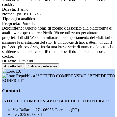
cookie.
Durata:
1 anno
Nome:
_pk_ses.1.3245
Tipologia:
analitico
Proprieta:
Prime Parti
Descrizione:
Questo nome di cookie è associato alla piattaforma di
analisi web open source Piwik. Viene utilizzato per aiutare i
proprietari di siti Web a monitorare il comportamento dei visitatori e
misurare le prestazioni del sito. È un cookie di tipo pattern, in cui il
prefisso _pk_ses è seguito da una breve serie di numeri e lettere, che
si ritiene sia un codice di riferimento per il dominio che imposta il
cookie.
Durata:
30 minuti
Accetta tutti
Salva le preferenze
ISTITUTO COMPRENSIVO "BENEDETTO
BONFIGLI"
Contatti
ISTITUTO COMPRENSIVO "BENEDETTO BONFIGLI"
Via Ballarini, 27 - 06073 Corciano (PG)
Tel:
075 6978434