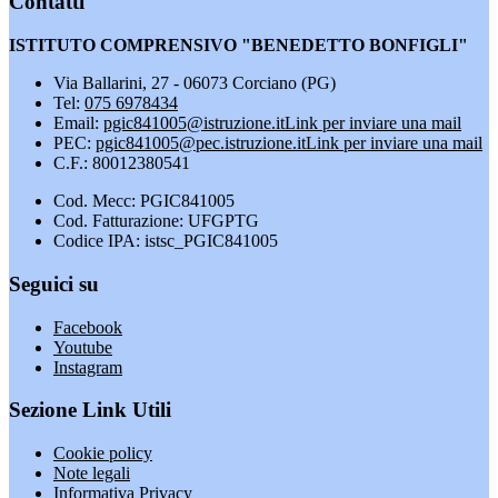
Contatti
ISTITUTO COMPRENSIVO "BENEDETTO BONFIGLI"
Via Ballarini, 27 - 06073 Corciano (PG)
Tel:
075 6978434
Email:
pgic841005@istruzione.it
Link per inviare una mail
PEC:
pgic841005@pec.istruzione.it
Link per inviare una mail
C.F.: 80012380541
Cod. Mecc: PGIC841005
Cod. Fatturazione: UFGPTG
Codice IPA: istsc_PGIC841005
Seguici su
Facebook
Youtube
Instagram
Sezione Link Utili
Cookie policy
Note legali
Informativa Privacy