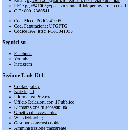
Email:
pgic841005@istruzione.it
Link per inviare una mail
PEC:
pgic841005@pec.istruzione.it
Link per inviare una mail
C.F.: 80012380541
Cod. Mecc: PGIC841005
Cod. Fatturazione: UFGPTG
Codice IPA: istsc_PGIC841005
Seguici su
Facebook
Youtube
Instagram
Sezione Link Utili
Cookie policy
Note legali
Informativa Privacy
Ufficio Relazioni con il Pubblico
Dichiarazione di accessibilità
Obiettivi di accessibilità
Whistleblowing
Gestione consensi cookie
Amministrazione trasparente