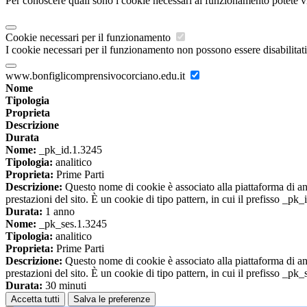
Per conoscere quali sono i cookie necessari al funzionamento potete v
Cookie necessari per il funzionamento
I cookie necessari per il funzionamento non possono essere disabilitati.
www.bonfiglicomprensivocorciano.edu.it
Nome
Tipologia
Proprieta
Descrizione
Durata
Nome:
_pk_id.1.3245
Tipologia:
analitico
Proprieta:
Prime Parti
Descrizione:
Questo nome di cookie è associato alla piattaforma di ana
prestazioni del sito. È un cookie di tipo pattern, in cui il prefisso _pk
Durata:
1 anno
Nome:
_pk_ses.1.3245
Tipologia:
analitico
Proprieta:
Prime Parti
Descrizione:
Questo nome di cookie è associato alla piattaforma di ana
prestazioni del sito. È un cookie di tipo pattern, in cui il prefisso _pk
Durata:
30 minuti
Accetta tutti
Salva le preferenze