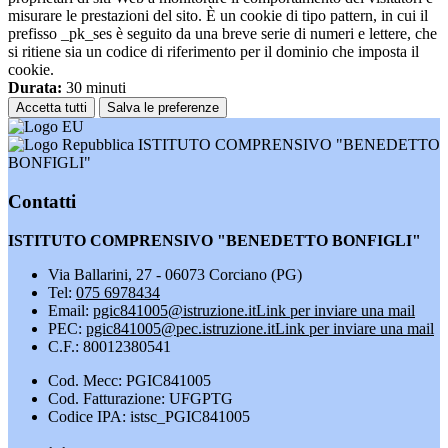
misurare le prestazioni del sito. È un cookie di tipo pattern, in cui il
prefisso _pk_ses è seguito da una breve serie di numeri e lettere, che
si ritiene sia un codice di riferimento per il dominio che imposta il
cookie.
Durata:
30 minuti
Accetta tutti
Salva le preferenze
ISTITUTO COMPRENSIVO "BENEDETTO
BONFIGLI"
Contatti
ISTITUTO COMPRENSIVO "BENEDETTO BONFIGLI"
Via Ballarini, 27 - 06073 Corciano (PG)
Tel:
075 6978434
Email:
pgic841005@istruzione.it
Link per inviare una mail
PEC:
pgic841005@pec.istruzione.it
Link per inviare una mail
C.F.: 80012380541
Cod. Mecc: PGIC841005
Cod. Fatturazione: UFGPTG
Codice IPA: istsc_PGIC841005