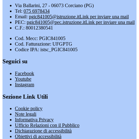
Via Ballarini, 27 - 06073 Corciano (PG)
Tel:
075 6978434
Email:
pgic841005@istruzione.it
Link per inviare una mail
PEC:
pgic841005@pec.istruzione.it
Link per inviare una mail
C.F.: 80012380541
Cod. Mecc: PGIC841005
Cod. Fatturazione: UFGPTG
Codice IPA: istsc_PGIC841005
Seguici su
Facebook
Youtube
Instagram
Sezione Link Utili
Cookie policy
Note legali
Informativa Privacy
Ufficio Relazioni con il Pubblico
Dichiarazione di accessibilità
Obiettivi di accessibilità