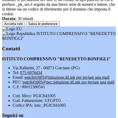
prefisso _pk_ses è seguito da una breve serie di numeri e lettere, che
si ritiene sia un codice di riferimento per il dominio che imposta il
cookie.
Durata:
30 minuti
Accetta tutti
Salva le preferenze
ISTITUTO COMPRENSIVO "BENEDETTO
BONFIGLI"
Contatti
ISTITUTO COMPRENSIVO "BENEDETTO BONFIGLI"
Via Ballarini, 27 - 06073 Corciano (PG)
Tel:
075 6978434
Email:
pgic841005@istruzione.it
Link per inviare una mail
PEC:
pgic841005@pec.istruzione.it
Link per inviare una mail
C.F.: 80012380541
Cod. Mecc: PGIC841005
Cod. Fatturazione: UFGPTG
Codice IPA: istsc_PGIC841005
Seguici su