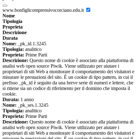
www.bonfiglicomprensivocorciano.edu.it
Nome
Tipologia
Proprieta
Descrizione
Durata
Nome:
_pk_id.1.3245
Tipologia:
analitico
Proprieta:
Prime Parti
Descrizione:
Questo nome di cookie è associato alla piattaforma di
analisi web open source Piwik. Viene utilizzato per aiutare i
proprietari di siti Web a monitorare il comportamento dei visitatori e
misurare le prestazioni del sito. È un cookie di tipo pattern, in cui il
prefisso _pk_id è seguito da una breve serie di numeri e lettere, che
si ritiene sia un codice di riferimento per il dominio che imposta il
cookie.
Durata:
1 anno
Nome:
_pk_ses.1.3245
Tipologia:
analitico
Proprieta:
Prime Parti
Descrizione:
Questo nome di cookie è associato alla piattaforma di
analisi web open source Piwik. Viene utilizzato per aiutare i
proprietari di siti Web a monitorare il comportamento dei visitatori e
misurare le prestazioni del sito. È un cookie di tipo pattern, in cui il