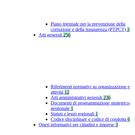
Piano triennale per la prevenzione della
corruzione e della trasparenza (PTPCT)
3
Atti generali
256
Riferimenti normativi su organizzazione e
attività
12
Atti amministrativi generali
236
Documenti di programmazione strategico-
gestionale
1
Statuti e leggi regionali
1
Codice disciplinare e codice di condotta
6
Oneri informativi per cittadini e imprese
3