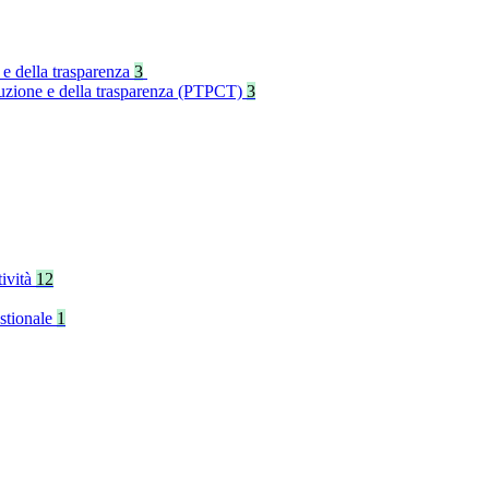
 e della trasparenza
3
rruzione e della trasparenza (PTPCT)
3
tività
12
stionale
1