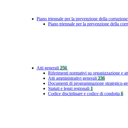
Piano triennale per la prevenzione della corruzione
Piano triennale per la prevenzione della co
Atti generali
256
Riferimenti normativi su organizzazione e at
Atti amministrativi generali
236
Documenti di programmazione strategico-ge
Statuti e leggi regionali
1
Codice disciplinare e codice di condotta
6