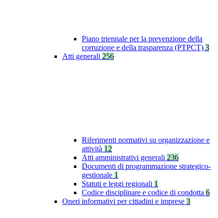
Piano triennale per la prevenzione della
corruzione e della trasparenza (PTPCT)
3
Atti generali
256
Riferimenti normativi su organizzazione e
attività
12
Atti amministrativi generali
236
Documenti di programmazione strategico-
gestionale
1
Statuti e leggi regionali
1
Codice disciplinare e codice di condotta
6
Oneri informativi per cittadini e imprese
3