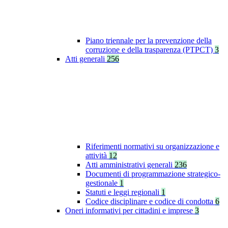
Piano triennale per la prevenzione della
corruzione e della trasparenza (PTPCT)
3
Atti generali
256
Riferimenti normativi su organizzazione e
attività
12
Atti amministrativi generali
236
Documenti di programmazione strategico-
gestionale
1
Statuti e leggi regionali
1
Codice disciplinare e codice di condotta
6
Oneri informativi per cittadini e imprese
3