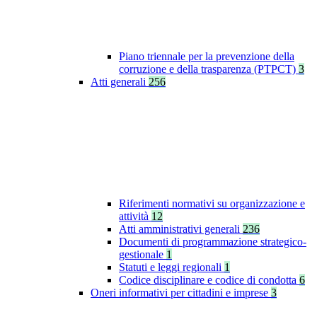
Piano triennale per la prevenzione della
corruzione e della trasparenza (PTPCT)
3
Atti generali
256
Riferimenti normativi su organizzazione e
attività
12
Atti amministrativi generali
236
Documenti di programmazione strategico-
gestionale
1
Statuti e leggi regionali
1
Codice disciplinare e codice di condotta
6
Oneri informativi per cittadini e imprese
3