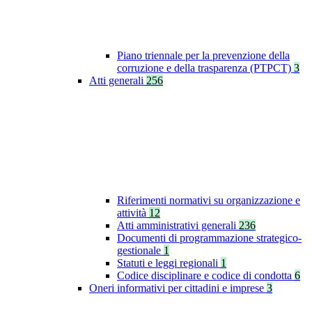
Piano triennale per la prevenzione della
corruzione e della trasparenza (PTPCT)
3
Atti generali
256
Riferimenti normativi su organizzazione e
attività
12
Atti amministrativi generali
236
Documenti di programmazione strategico-
gestionale
1
Statuti e leggi regionali
1
Codice disciplinare e codice di condotta
6
Oneri informativi per cittadini e imprese
3