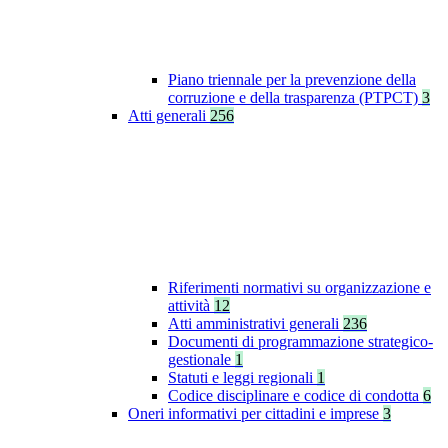
Piano triennale per la prevenzione della
corruzione e della trasparenza (PTPCT)
3
Atti generali
256
Riferimenti normativi su organizzazione e
attività
12
Atti amministrativi generali
236
Documenti di programmazione strategico-
gestionale
1
Statuti e leggi regionali
1
Codice disciplinare e codice di condotta
6
Oneri informativi per cittadini e imprese
3