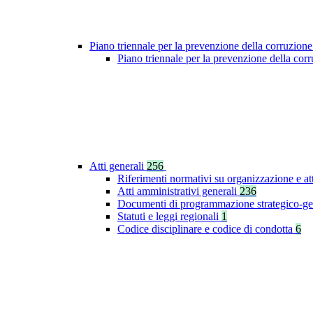
Piano triennale per la prevenzione della corruzione
Piano triennale per la prevenzione della co
Atti generali
256
Riferimenti normativi su organizzazione e at
Atti amministrativi generali
236
Documenti di programmazione strategico-ge
Statuti e leggi regionali
1
Codice disciplinare e codice di condotta
6