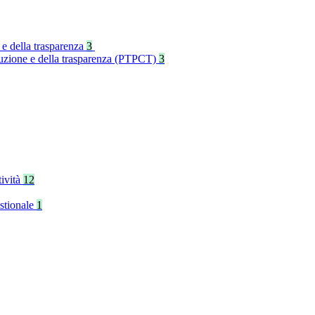
 e della trasparenza
3
rruzione e della trasparenza (PTPCT)
3
tività
12
stionale
1