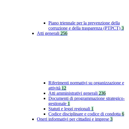
Piano triennale per la prevenzione della
corruzione e della trasparenza (PTPCT)
3
Atti generali
256
Riferimenti normativi su organizzazione e
attività
12
Atti amministrativi generali
236
Documenti di programmazione strategico-
gestionale
1
Statuti e leggi regionali
1
Codice disciplinare e codice di condotta
6
Oneri informativi per cittadini e imprese
3