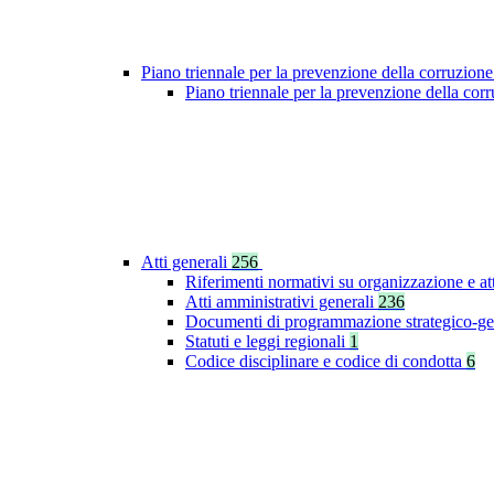
Piano triennale per la prevenzione della corruzione
Piano triennale per la prevenzione della co
Atti generali
256
Riferimenti normativi su organizzazione e at
Atti amministrativi generali
236
Documenti di programmazione strategico-ge
Statuti e leggi regionali
1
Codice disciplinare e codice di condotta
6