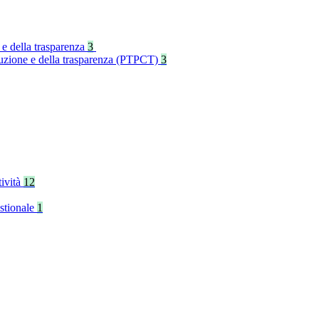
 e della trasparenza
3
rruzione e della trasparenza (PTPCT)
3
tività
12
stionale
1