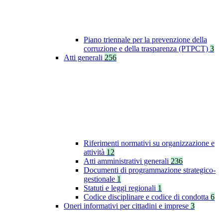
Piano triennale per la prevenzione della
corruzione e della trasparenza (PTPCT)
3
Atti generali
256
Riferimenti normativi su organizzazione e
attività
12
Atti amministrativi generali
236
Documenti di programmazione strategico-
gestionale
1
Statuti e leggi regionali
1
Codice disciplinare e codice di condotta
6
Oneri informativi per cittadini e imprese
3