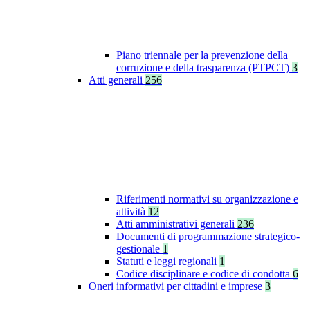
Piano triennale per la prevenzione della
corruzione e della trasparenza (PTPCT)
3
Atti generali
256
Riferimenti normativi su organizzazione e
attività
12
Atti amministrativi generali
236
Documenti di programmazione strategico-
gestionale
1
Statuti e leggi regionali
1
Codice disciplinare e codice di condotta
6
Oneri informativi per cittadini e imprese
3