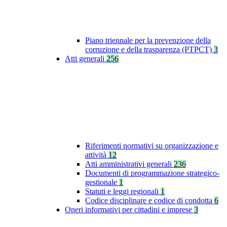
Piano triennale per la prevenzione della
corruzione e della trasparenza (PTPCT)
3
Atti generali
256
Riferimenti normativi su organizzazione e
attività
12
Atti amministrativi generali
236
Documenti di programmazione strategico-
gestionale
1
Statuti e leggi regionali
1
Codice disciplinare e codice di condotta
6
Oneri informativi per cittadini e imprese
3