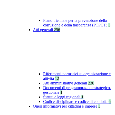
Piano triennale per la prevenzione della
corruzione e della trasparenza (PTPCT)
3
Atti generali
256
Riferimenti normativi su organizzazione e
attività
12
Atti amministrativi generali
236
Documenti di programmazione strategico-
gestionale
1
Statuti e leggi regionali
1
Codice disciplinare e codice di condotta
6
Oneri informativi per cittadini e imprese
3