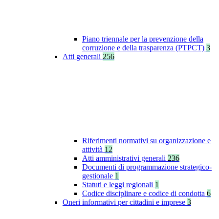
Piano triennale per la prevenzione della
corruzione e della trasparenza (PTPCT)
3
Atti generali
256
Riferimenti normativi su organizzazione e
attività
12
Atti amministrativi generali
236
Documenti di programmazione strategico-
gestionale
1
Statuti e leggi regionali
1
Codice disciplinare e codice di condotta
6
Oneri informativi per cittadini e imprese
3