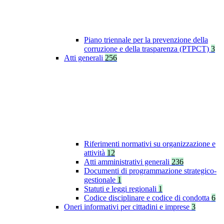
Piano triennale per la prevenzione della
corruzione e della trasparenza (PTPCT)
3
Atti generali
256
Riferimenti normativi su organizzazione e
attività
12
Atti amministrativi generali
236
Documenti di programmazione strategico-
gestionale
1
Statuti e leggi regionali
1
Codice disciplinare e codice di condotta
6
Oneri informativi per cittadini e imprese
3