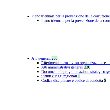
Piano triennale per la prevenzione della corruzione
Piano triennale per la prevenzione della co
Atti generali
256
Riferimenti normativi su organizzazione e at
Atti amministrativi generali
236
Documenti di programmazione strategico-ge
Statuti e leggi regionali
1
Codice disciplinare e codice di condotta
6