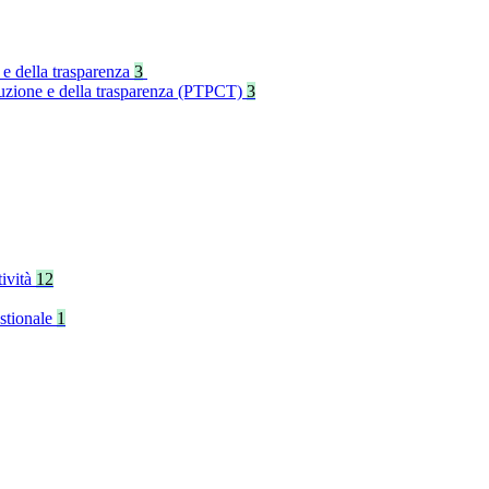
 e della trasparenza
3
rruzione e della trasparenza (PTPCT)
3
tività
12
stionale
1