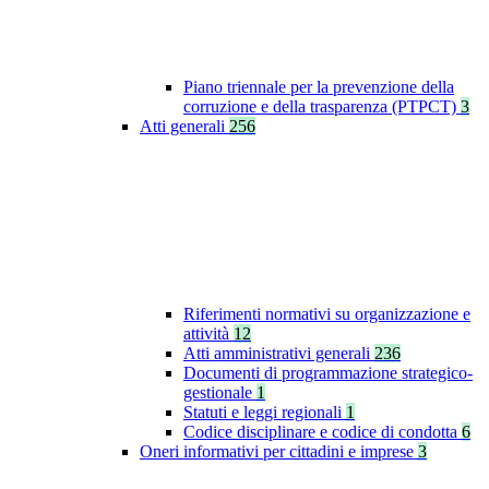
Piano triennale per la prevenzione della
corruzione e della trasparenza (PTPCT)
3
Atti generali
256
Riferimenti normativi su organizzazione e
attività
12
Atti amministrativi generali
236
Documenti di programmazione strategico-
gestionale
1
Statuti e leggi regionali
1
Codice disciplinare e codice di condotta
6
Oneri informativi per cittadini e imprese
3