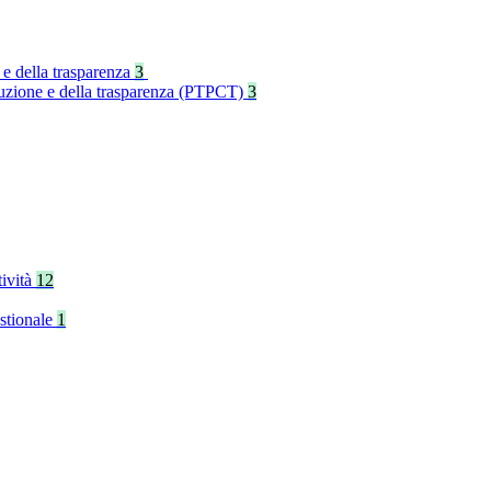
 e della trasparenza
3
rruzione e della trasparenza (PTPCT)
3
tività
12
stionale
1