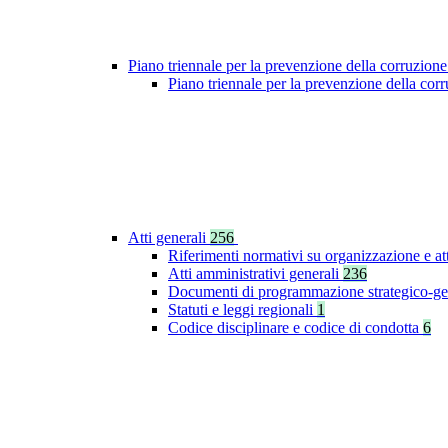
Piano triennale per la prevenzione della corruzione
Piano triennale per la prevenzione della co
Atti generali
256
Riferimenti normativi su organizzazione e at
Atti amministrativi generali
236
Documenti di programmazione strategico-ge
Statuti e leggi regionali
1
Codice disciplinare e codice di condotta
6