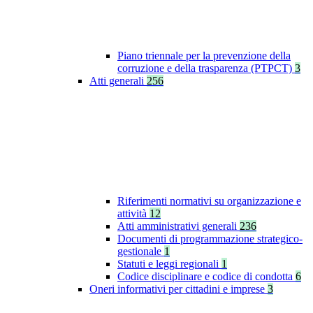
Piano triennale per la prevenzione della
corruzione e della trasparenza (PTPCT)
3
Atti generali
256
Riferimenti normativi su organizzazione e
attività
12
Atti amministrativi generali
236
Documenti di programmazione strategico-
gestionale
1
Statuti e leggi regionali
1
Codice disciplinare e codice di condotta
6
Oneri informativi per cittadini e imprese
3