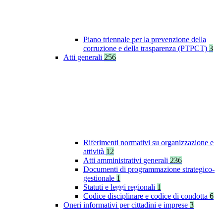
Piano triennale per la prevenzione della
corruzione e della trasparenza (PTPCT)
3
Atti generali
256
Riferimenti normativi su organizzazione e
attività
12
Atti amministrativi generali
236
Documenti di programmazione strategico-
gestionale
1
Statuti e leggi regionali
1
Codice disciplinare e codice di condotta
6
Oneri informativi per cittadini e imprese
3